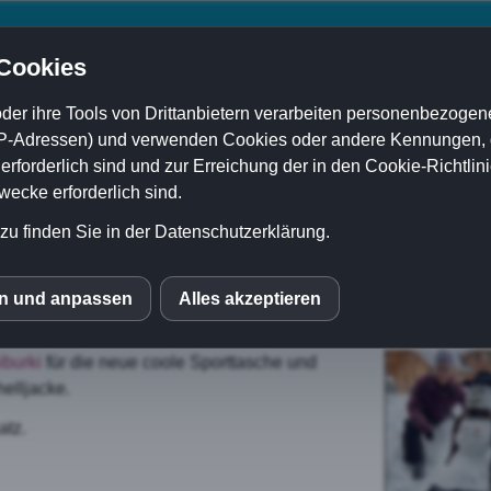
 Cookies
der ihre Tools von Drittanbietern verarbeiten personenbezogene
P-Adressen) und verwenden Cookies oder andere Kennungen, di
Damenturnverein
Mädchenriege
Kinderturnen
ELK
rforderlich sind und zur Erreichung der in den Cookie-Richtlin
cke erforderlich sind.
zu finden Sie in der Datenschutzerklärung.
ponsoren
en und anpassen
Alles akzeptieren
S
iburki
für die neue coole Sporttasche und
mo (Piwik)
elljacke.
atz.
le Fonts