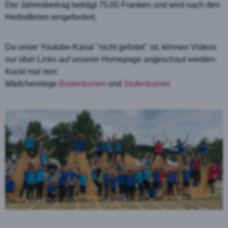
Der Jahresbeitrag beträgt 75.00 Franken und wird nach den
Herbstferien eingefordert.
Da unser Youtube-Kanal "nicht gelistet" ist, können Videos
nur über Links auf unserer Homepage angeschaut werden.
Kuckt mal rein:
Mädchenriege
Bodenturnen
und
Stufenbarren