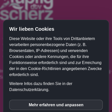
Wir lieben Cookies
Damenturnverein DTV
Diese Website oder ihre Tools von Drittanbietern
Mädchenriege
verarbeiten personenbezogene Daten (z. B.
Kinderturnen
Browserdaten, IP-Adressen) und verwenden
MUKI Kinder und Mutter / Vater Turnen
Cookies oder andere Kennungen, die für ihre
Funktionsweise erforderlich sind und zur Erreichung
der in den Cookie-Richtlinien angegebenen Zwecke
Impressum - Datenschutz - Sitemap - Copyright DTV Lupfig-
erforderlich sind.
Scherz
Weitere Infos dazu finden Sie in der
Datenschutzerklärung.
Mehr erfahren und anpassen
inCMS