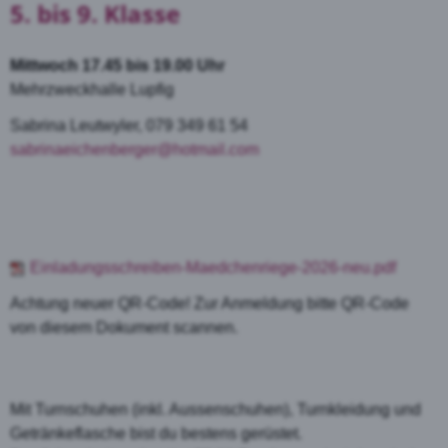
5. bis 9. Klasse
Mittwoch 17.45 bis 19.00 Uhr
Mehrzweckhalle Lupfig
Sabrina Leutwyler, 079 349 61 54
sabrinaeichenberger@hotmail.com
Einladungsschreiben-Maedchenriege-2026-neu.pdf
Achtung neuer QR-Code! Zur Anmeldung bitte QR-Code
von diesem Dokument scannen.
Mit Turnschuhen (inkl. Aussenschuhen), Turnkleidung und
Getränkeflasche bist du bestens gerüstet.