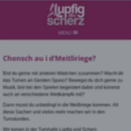
MENÜ
Chonsch au i d‘Meitliriege?
Bist du gerne mit anderen Mädchen zusammen? Macht dir
das Turnen an Geräten Spass? Bewegst du dich gerne zu
Musik, bist bei den Spielen begeistert dabei und kommst
auch an verschiedene Wettkämpfe mit?
Dann musst du unbedingt in die Meitliriege kommen. All
diese Sachen und vieles mehr machen wir in den
Turnstunden.
Wir turnen in der Turnhalle Lupfig und Scherz.