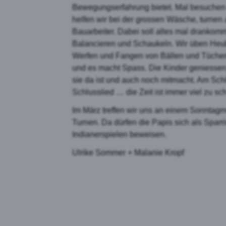
Bewegungserfahrung bietet. Mal besuchen w
helfen wir bei der grossen Wäsche, turnen 
Yout
Bauarbeiter. Dabei soll alles mal drankomm
Balancieren und Schaukeln. Wir üben Heub
Werfen und Fangen von Bällen und Tüchern
und es macht Spass. Die Kinder geniessen
sie da ist und auch noch mitmacht. Am Sc
Schlusslied … die Zeit ist immer viel zu sch
Im März treffen wir uns an einem Sonnta
Turnen. Da dürfen die Papis sich als Spar
Indianerspielen beweisen.
Ulrike Sommer + Malanie Kropf