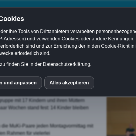
 Cookies
der ihre Tools von Drittanbietern verarbeiten personenbezogene
P-Adressen) und verwenden Cookies oder andere Kennungen, di
Damenturnverein
Mädchenriege
Kinderturnen
ELK
rforderlich sind und zur Erreichung der in den Cookie-Richtlin
cke erforderlich sind.
zu finden Sie in der Datenschutzerklärung.
g 2019/20
en und anpassen
Alles akzeptieren
S
gruppe mit 17 Kindern und ihren Müttern
mo (Piwik)
paar Wochen stand fest: 14 Kinder bleiben
 die MuKi-Paare jeden Montagvormittag mit
le Fonts
en Rahmen für vielerlei