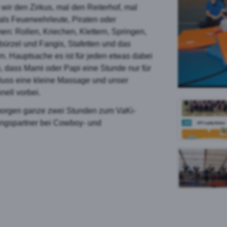
ir den Zirkus, mal den Reiterhof, mal
als Feuerwehrleute, Piraten oder
ube
en: Rollen, Kriechen, Klettern, Springen,
ürzel und Fangis, Stafetten und das
. Hauptsache es ist für jeden etwas dabei
, dass Mami oder Papi eine Stunde nur für
hluss eine kleine Massage und unser
nell vorbei.
gmorgen ganze zwei Stunden zum VaKi-
ringspartner bei Cowboy- und