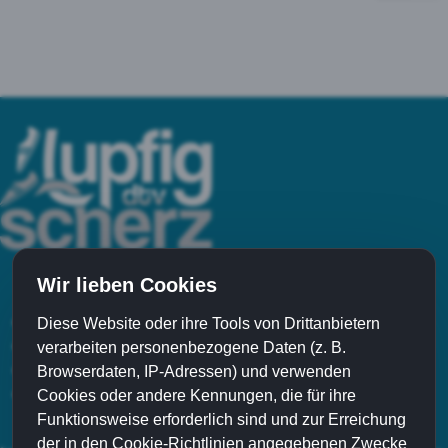
© 2016
Home
|
Impressum
|
Datenschutz
|
Haftungsausschluss
Wir lieben Cookies
Damenturnverein DTV
Diese Website oder ihre Tools von Drittanbietern
Mädchenriege
verarbeiten personenbezogene Daten (z. B.
Kinderturnen
Browserdaten, IP-Adressen) und verwenden
MUKI Kinder und Mutter / Vater Turnen
Cookies oder andere Kennungen, die für ihre
Funktionsweise erforderlich sind und zur Erreichung
der in den Cookie-Richtlinien angegebenen Zwecke