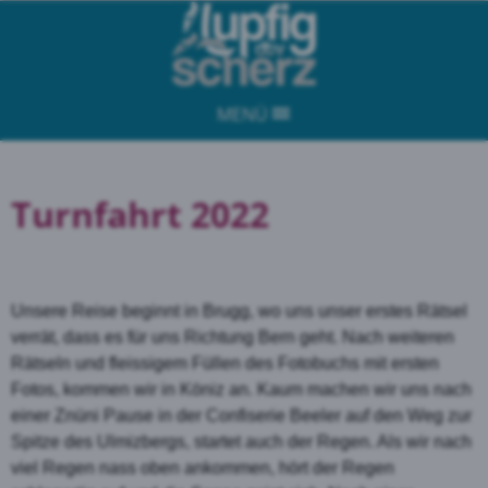
MENÜ
Turnfahrt 2022
Unsere Reise beginnt in Brugg, wo uns unser erstes Rätsel
verrät, dass es für uns Richtung Bern geht. Nach weiteren
Rätseln und fleissigem Füllen des Fotobuchs mit ersten
Fotos, kommen wir in Köniz an. Kaum machen wir uns nach
einer Znüni Pause in der Confiserie Beeler auf den Weg zur
Spitze des Ulmizbergs, startet auch der Regen. Als wir nach
viel Regen nass oben ankommen, hört der Regen