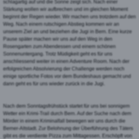
schlagartig auf und die Sonne zeigt sich. Nach einer
Stärkung wollen wir aufbrechen und im gleichen Moment
beginnt der Regen wieder. Wir machen uns trotzdem auf den
Weg. Nach einem rutschigen Abstieg kommen wir an
unserem Ziel an und beziehen die Jugi in Bern. Eine kurze
Pause später machen wir uns auf den Weg in den
Rosengarten zum Abendessen und einem schönen
Sonnenuntergang. Trotz Müdigkeit geht es für uns
anschliessend weiter in einen Adventure Room. Nach der
erfolgreichen Absolvierung der Challenge werden noch
einige sportliche Fotos vor dem Bundeshaus gemacht und
dann geht es für uns wieder zurück in die Jugi.
Nach dem Sonntagsfrühstück startet für uns bei sonnigem
Wetter ein Krimi-Trail durch Bern. Auf der Suche nach dem
Mörder in einem Kriminalfall bewegen wir uns durch die
Berner-Altstadt. Zur Belohnung der Überführung des Täters
gibt es die verdiente Pizza zum Mittagessen. Erschöpft von